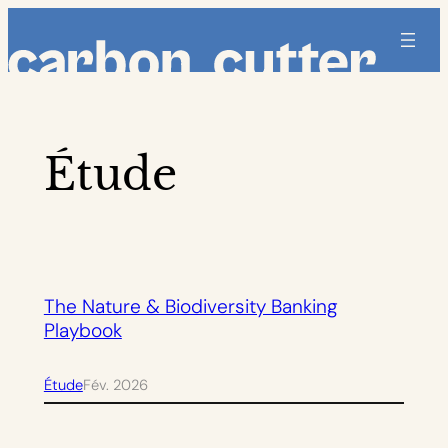
Aller
au
contenu
Étude
The Nature & Biodiversity Banking
Playbook
Étude
Fév. 2026