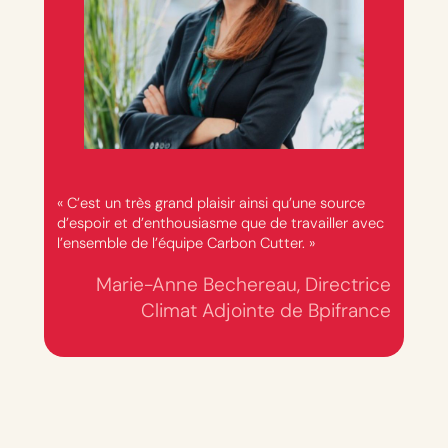
« C’est un très grand plaisir ainsi qu’une source
d’espoir et d’enthousiasme que de travailler avec
l’ensemble de l’équipe Carbon Cutter. »
Marie-Anne Bechereau, Directrice
Climat Adjointe de Bpifrance