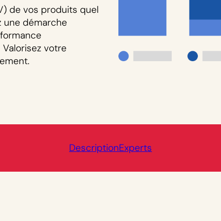
V) de vos produits quel
iez une démarche
rformance
 Valorisez votre
nement.
Description
Experts