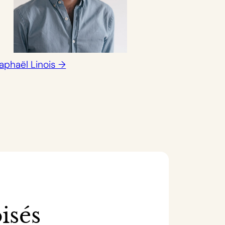
aphaël Linois →
isés