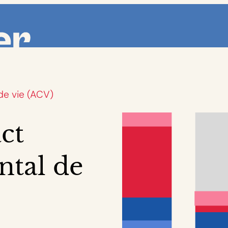
de vie (ACV)
ct
tal de